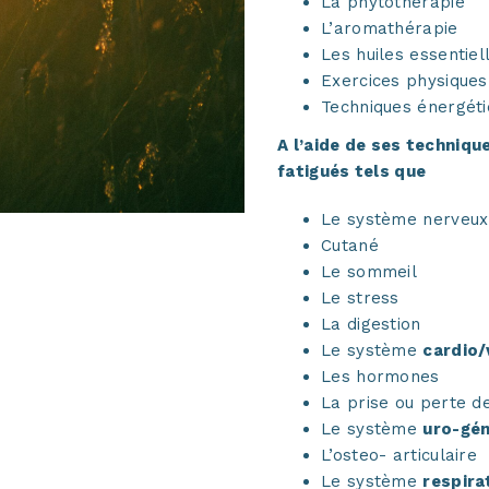
La phytothérapie
L’aromathérapie
Les huiles essentiel
Exercices physiques
Techniques énergét
A l’aide de ses techniqu
fatigués tels que
Le système nerveux
Cutané
Le sommeil
Le stress
La digestion
Le système
cardio/
Les hormones
La prise ou perte d
Le système
uro-gén
L’osteo- articulaire
Le système
respira