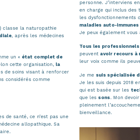
ropathie?
personne. J’interviens e
en charge qui inclus des 
les dysfonctionnements d
maladies auto-immunes
) classe la naturopathie
Je peux également vous
diale
, après les médecines
Tous les professionnels 
peuvent
avoir recours à
comme un «
état complet de
leur voix comme ils peuve
lon cette organisation,
la
 de soins visant à renforcer
Je me
suis spécialisée
ens considérés comme
Je les suis depuis 2018 
qui est basée sur les
tec
que les
sons
. Mon devoir
pleinement l’accouchemen
bienveillance.
s de santé, ce n’est pas une
médecine allopathique. Sa
ire.