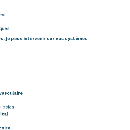
les
iques
es, je peux intervenir sur vos systèmes
vasculaire
e poids
ital
toire